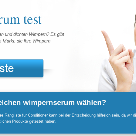
um test
en und dichten Wimpern? Es gibt
 Markt, die Ihre Wimpern
lchen wimpernserum wählen?
e Rangliste für Conditioner kann bei der Entscheidung hilfreich sein, da wir
tlichen Produkte getestet haben.