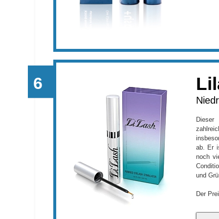
Li
Niedr
Dieser
zahlre
insbeso
ab. Er i
noch vie
Conditi
und Grü
Der Prei