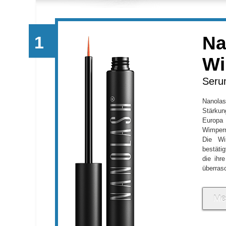
Na
Wi
Seru
Nanola
Stärku
Europa
Wimper
Die Wi
bestätig
die ihr
überras
Me