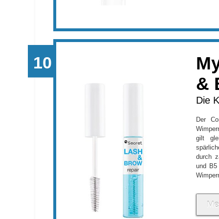
My
& 
Die K
Der Con
Wimpern
gilt gl
spärlic
durch z
und B5 
Wimpern
Me