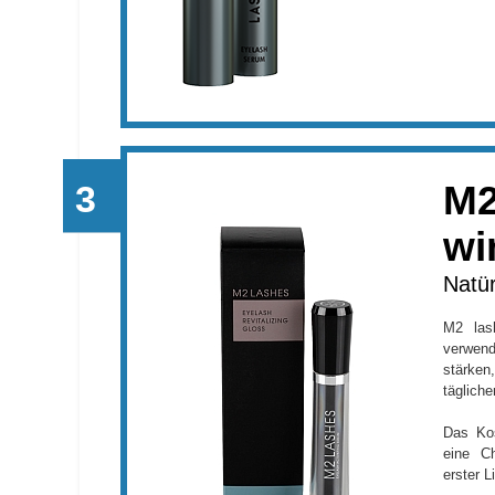
M2
wi
Natür
M2 lash
verwend
stärke
täglich
Das Kos
eine Ch
erster L