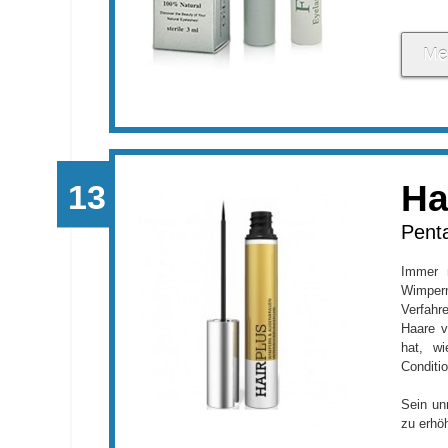
Me
Ha
Penta
Immer 
Wimper
Verfahr
Haare v
hat, wi
Conditio
Sein un
zu erhöh