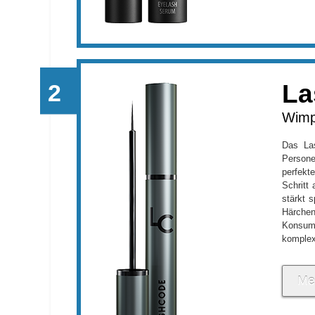
La
Wimp
Das Las
Person
perfekt
Schritt
stärkt 
Härchen
Konsu
komplex
Me