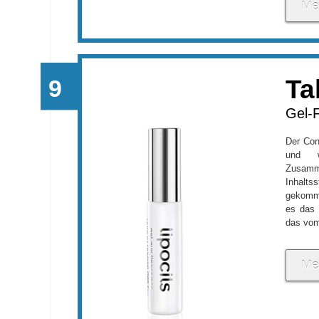
Me
Ta
Gel-
Der Con
und w
Zusamm
Inhalts
gekomme
es das 
das vom
Me