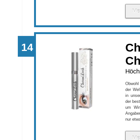
Me
Ch
Ch
Höchs
Obwohl 
der Wel
in unse
der bes
um Wim
Angaben
nur etw
Me