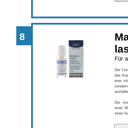
Ma
la
Für 
Der Cond
das Aus
eine in
sonder
ausfall
Die mo
einer W
innen fe