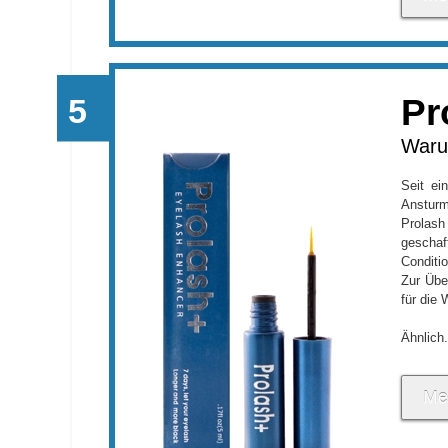
Pr
Waru
Seit ei
Ansturm
Prolas
gescha
Conditi
Zur Übe
für die
Ähnlich.
Me