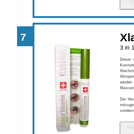
Me
Xl
3 in 
Dieser 
Kosme
Wachstu
Wimper
werden
Mascara
Der Her
mitzuge
sondern 
Me