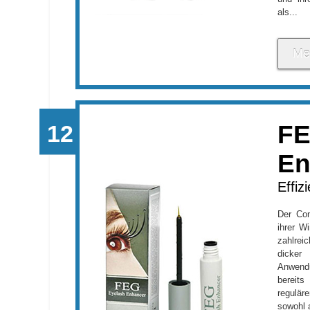
als...
Me
FE
En
Effiz
Der Con
ihrer W
zahlre
dicker
Anwend
bereit
regulär
sowohl 