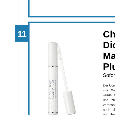
Ch
Di
Ma
Pl
Sofor
Der Cond
ihre W
wurde e
und zu
verbess
auch d
und ihr